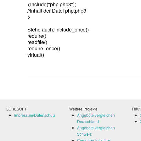
<include("php.php3");
//Inhalt der Datei php.php3
>
Siehe auch: include_once()
require()
readfile()
require_once()
virtual()
LORESOFT
Weitere Projekte
Häufi
Impressum/Datenschutz
Angebote vergleichen
Deutschland
Angebote vergleichen
Schweiz
Comparer les offres