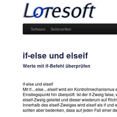
Software
Seitenartikel
if-else und elseif
Werte mit if-Befehl überprüfen
if-else und elseif
Mit if....else....elseif wird ein Kontrollmechanismus
Einstiegspunkt hin überprüft. Ist der if-Zweig false, 
elseif-Zweig geleitet und dieser wiederum auf Richt
Innerhalb des elseif-Zweiges wird elseif als if und 
sollten aber bedenken, dass auf jeden Fall einer de