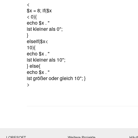
<
$x = 8; if($x
< 0){
echo $x . "
ist kleiner als 0";
}
elseif($x<
10){
echo $x . "
ist kleiner als 10";
} else{
echo $x . "
ist größer oder gleich 10"; }
>
LORESOFT
Weitere Projekte
Häufi