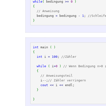
while
(
 bedingung 
>=
0
)
{
// Anweisung
  bedingung 
=
 bedingung 
-
1
; 
//Schleif
}
int
 main 
(
)
{
int
 i 
=
100
; 
//Zähler
while
(
 i
>
0
)
// Wenn Bedingung n>0 
{
// Anweisungsteil
    i--;
// Zähler verringern
cout
<<
 i 
<<
 endl;

}
}