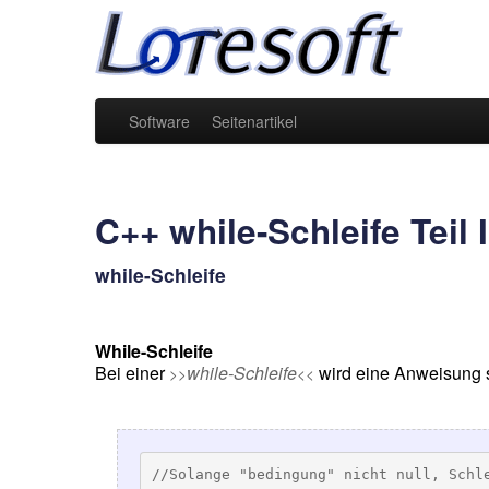
Software
Seitenartikel
C++ while-Schleife Teil I
while-Schleife
While-Schleife
Bei einer
while-Schleife
wird eine Anweisung so
>>
<<
//Solange "bedingung" nicht null, Schl