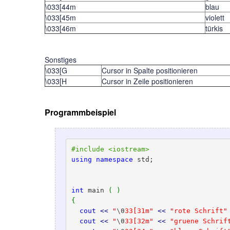
\033[44m
blau
\033[45m
violett
\033[46m
türkis
Sonstiges
\033[G
Cursor in Spalte positionieren
\033[H
Cursor in Zeile positionieren
Programmbeispiel
#include <iostream>
using
namespace
 std;

int
 main 
(
)
{
cout
<<
"
\0
33[31m"
<<
"rote Schrift"
cout
<<
"
\0
33[32m"
<<
"gruene Schrif