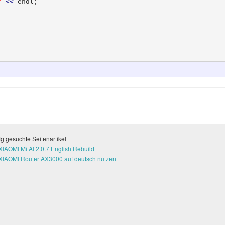
"
<<
 endl;

g gesuchte Seitenartikel
XIAOMI Mi AI 2.0.7 English Rebuild
XIAOMI Router AX3000 auf deutsch nutzen