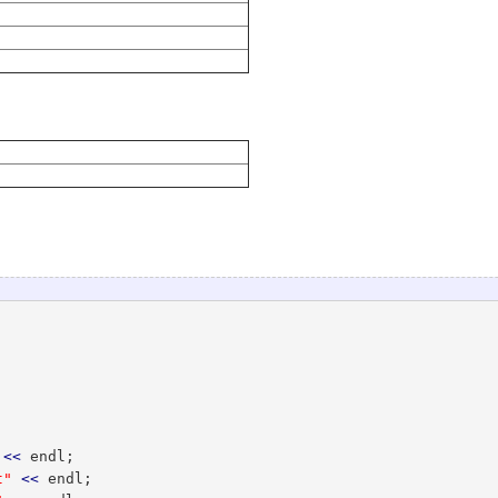
<<
 endl;

t"
<<
 endl;
