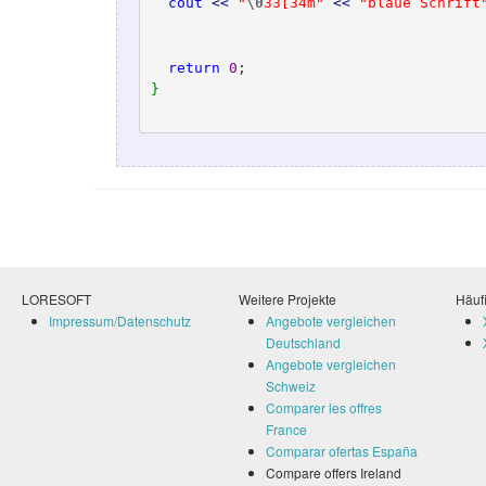
cout
<<
"
\0
33[34m"
<<
"blaue Schrift
return
0
}
LORESOFT
Weitere Projekte
Häufi
Impressum/Datenschutz
Angebote vergleichen
Deutschland
Angebote vergleichen
Schweiz
Comparer les offres
France
Comparar ofertas España
Compare offers Ireland