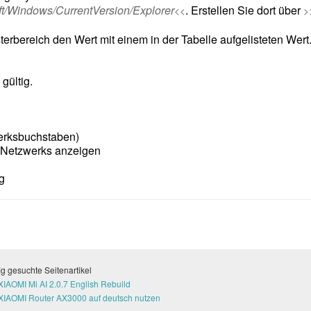
indows/CurrentVersion/Explorer
. Erstellen Sie dort über
<<
>
terbereich den Wert mit einem in der Tabelle aufgelisteten Wer
gültig.
werksbuchstaben)
 Netzwerks anzeigen
g
g gesuchte Seitenartikel
XIAOMI Mi AI 2.0.7 English Rebuild
XIAOMI Router AX3000 auf deutsch nutzen