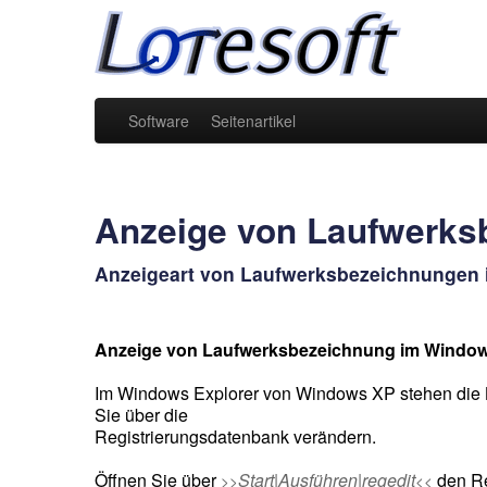
Software
Seitenartikel
Anzeige von Laufwerks
Anzeigeart von Laufwerksbezeichnungen 
Anzeige von Laufwerksbezeichnung im Window
Im Windows Explorer von Windows XP stehen die 
Sie über die
Registrierungsdatenbank verändern.
Öffnen Sie über
Start|Ausführen|regedit
den Re
>>
<<